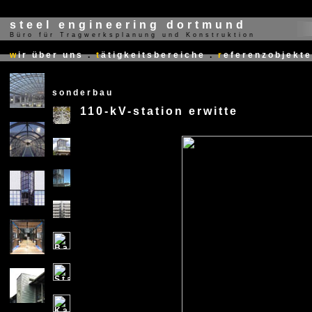
steel engineering dortmund
Büro für Tragwerksplanung und Konstruktion
X
w
ir über uns
.
t
ätigkeitsbereiche
.
r
eferenzobjekte
sonderbau
110-kV-station erwitte
X