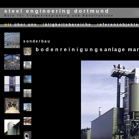
steel engineering dortmund
Büro für Tragwerksplanung und Konstruktion
X
w
ir über uns
.
t
ätigkeitsbereiche
.
r
eferenzobjekte
sonderbau
bodenreinigungsanlage mark
X