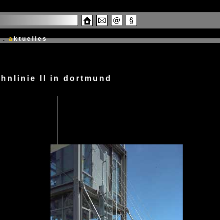
.
a
ktuelles
hnlinie ll in dortmund