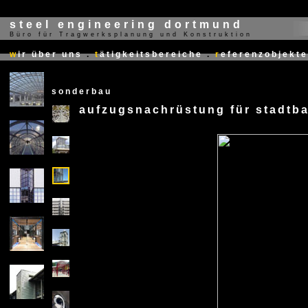
steel engineering dortmund
Büro für Tragwerksplanung und Konstruktion
X
w
ir über uns
.
t
ätigkeitsbereiche
.
r
eferenzobjekte
sonderbau
aufzugsnachrüstung für stadtba
X