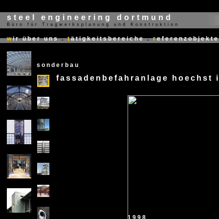
steel engineering dortmund
Büro für Tragwerksplanung und Konstruktion
X
w
ir über uns
.
t
ätigkeitsbereiche
.
r
eferenzobjekte
sonderbau
fassadenbefahranlage hoechst i
X
1998