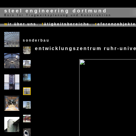
steel engineering dortmund
Büro für Tragwerksplanung und Konstruktion
X
w
ir über uns
.
t
ätigkeitsbereiche
.
r
eferenzobjekte
sonderbau
entwicklungszentrum ruhr-univ
X