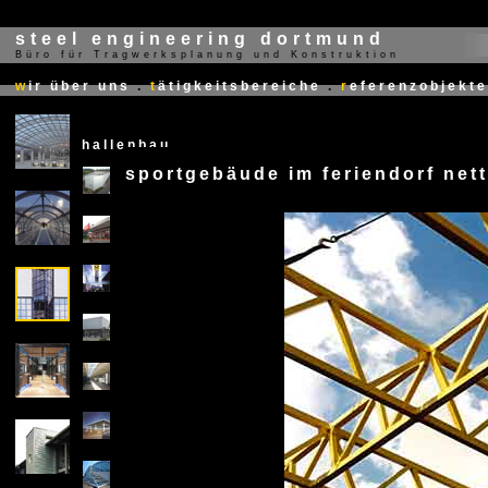
steel engineering dortmund
Büro für Tragwerksplanung und Konstruktion
X
w
ir über uns
.
t
ätigkeitsbereiche
.
r
eferenzobjekte
hallenbau
sportgebäude im feriendorf net
X