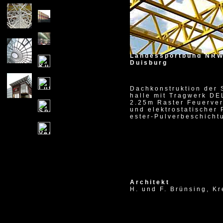
1988
Landessportbund NRW
Duisburg
Dachkonstruktion der
halle mit Tragwerk DE
2.25m Raster Feuerve
und elektrostatischer 
ester-Pulverbeschicht
X
Architekt
H. und F. Brünsing, Kr