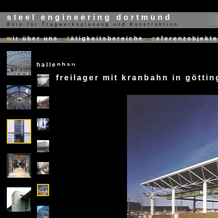
steel engineering dortmund
Büro für Tragwerksplanung und Konstruktion
X
w
ir über uns
.
t
ätigkeitsbereiche
.
r
eferenzobjekte
hallenbau
freilager mit kranbahn in götti