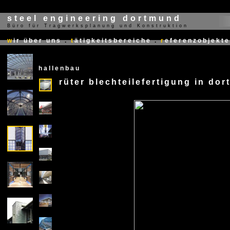
steel engineering dortmund
Büro für Tragwerksplanung und Konstruktion
X
w
ir über uns
.
t
ätigkeitsbereiche
.
r
eferenzobjekte
hallenbau
rüter blechteilefertigung in do