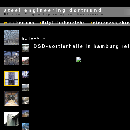
steel engineering dortmund
Büro für Tragwerksplanung und Konstruktion
X
w
ir über uns
.
t
ätigkeitsbereiche
.
r
eferenzobjekte
hallenbau
DSD-sortierhalle in hamburg re
X