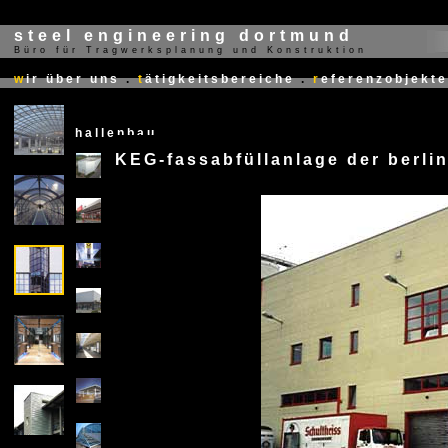
steel engineering dortmund
Büro für Tragwerksplanung und Konstruktion
X
w
ir über uns
.
t
ätigkeitsbereiche
.
r
eferenzobjekte
hallenbau
KEG-fassabfüllanlage der berlin
X