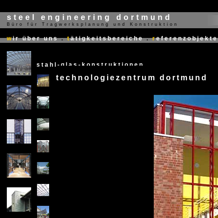
steel engineering dortmund
Büro für Tragwerksplanung und Konstruktion
X
w
ir über uns
.
t
ätigkeitsbereiche
.
r
eferenzobjekte
stahl-glas-konstruktionen
technologiezentrum dortmund
X