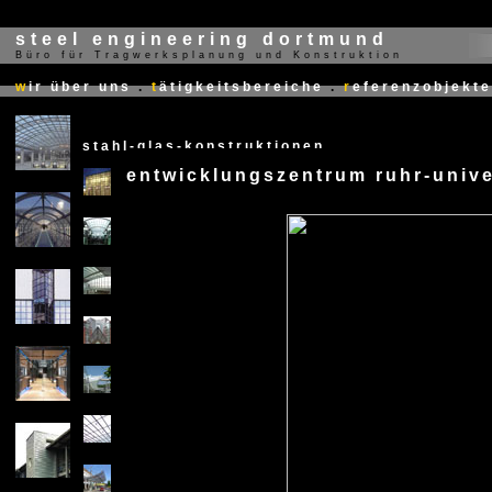
steel engineering dortmund
Büro für Tragwerksplanung und Konstruktion
X
w
ir über uns
.
t
ätigkeitsbereiche
.
r
eferenzobjekte
stahl-glas-konstruktionen
entwicklungszentrum ruhr-univ
X