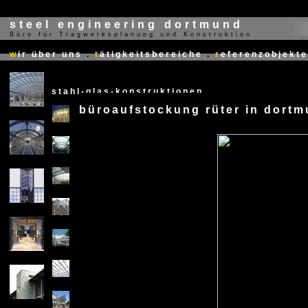
steel engineering dortmund
Büro für Tragwerksplanung und Konstruktion
X
w
ir über uns
.
t
ätigkeitsbereiche
.
r
eferenzobjekte
stahl-glas-konstruktionen
büroaufstockung rüter in dort
X