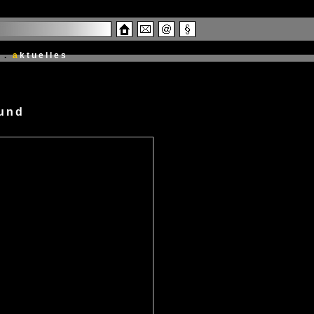
.
a
ktuelles
mund