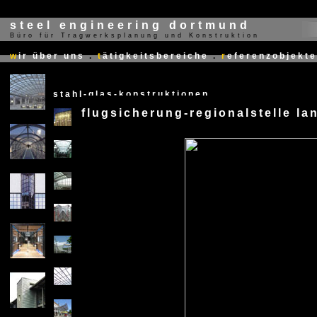
steel engineering dortmund
Büro für Tragwerksplanung und Konstruktion
X
w
ir über uns
.
t
ätigkeitsbereiche
.
r
eferenzobjekte
stahl-glas-konstruktionen
flugsicherung-regionalstelle la
X