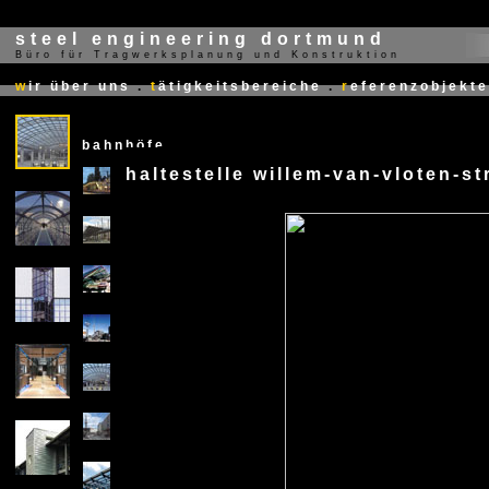
steel engineering dortmund
Büro für Tragwerksplanung und Konstruktion
X
w
ir über uns
.
t
ätigkeitsbereiche
.
r
eferenzobjekte
bahnhöfe
haltestelle willem-van-vloten-s