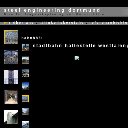
steel engineering dortmund
Büro für Tragwerksplanung und Konstruktion
X
w
ir über uns
.
t
ätigkeitsbereiche
.
r
eferenzobjekte
bahnhöfe
stadtbahn-haltestelle westfale