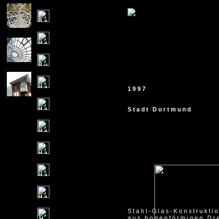
1997
Stadt Dortmund
Stahl-Glas-Konstrukti
aus bogenförmigen Dr