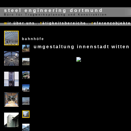
steel engineering dortmund
Büro für Tragwerksplanung und Konstruktion
X
w
ir über uns
.
t
ätigkeitsbereiche
.
r
eferenzobjekte
bahnhöfe
umgestaltung innenstadt witten