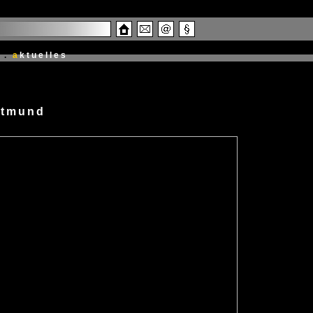
.
a
ktuelles
rtmund