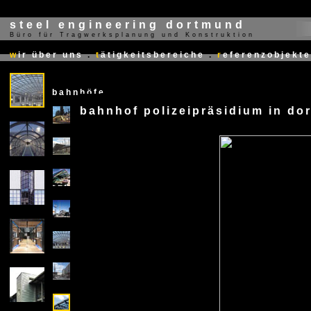
steel engineering dortmund
Büro für Tragwerksplanung und Konstruktion
X
w
ir über uns
.
t
ätigkeitsbereiche
.
r
eferenzobjekte
bahnhöfe
bahnhof polizeipräsidium in do