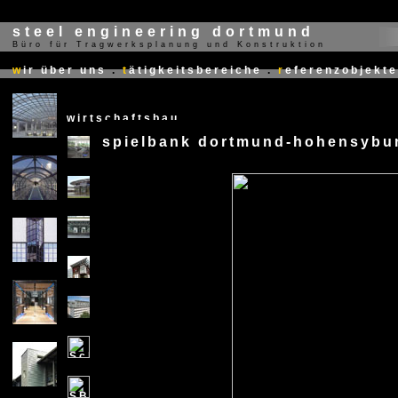
steel engineering dortmund
Büro für Tragwerksplanung und Konstruktion
X
w
ir über uns
.
t
ätigkeitsbereiche
.
r
eferenzobjekte
wirtschaftsbau
spielbank dortmund-hohensybu
X