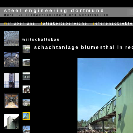
steel engineering dortmund
Büro für Tragwerksplanung und Konstruktion
X
w
ir über uns
.
t
ätigkeitsbereiche
.
r
eferenzobjekte
wirtschaftsbau
schachtanlage blumenthal in r
X