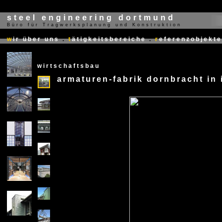
steel engineering dortmund
Büro für Tragwerksplanung und Konstruktion
X
w
ir über uns
.
t
ätigkeitsbereiche
.
r
eferenzobjekte
wirtschaftsbau
armaturen-fabrik dornbracht in 
X