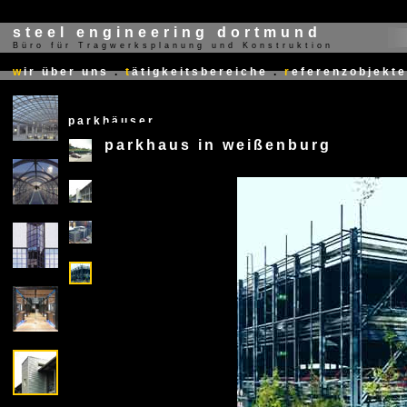
steel engineering dortmund
Büro für Tragwerksplanung und Konstruktion
X
w
ir über uns
.
t
ätigkeitsbereiche
.
r
eferenzobjekte
parkhäuser
parkhaus in weißenburg
X