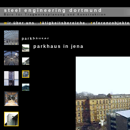
steel engineering dortmund
Büro für Tragwerksplanung und Konstruktion
X
w
ir über uns
.
t
ätigkeitsbereiche
.
r
eferenzobjekte
parkhäuser
parkhaus in jena
X