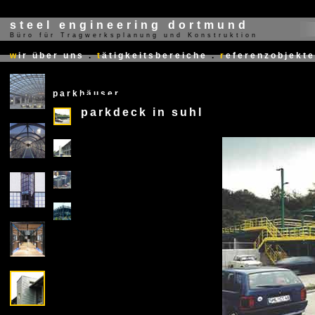
steel engineering dortmund
Büro für Tragwerksplanung und Konstruktion
X
w
ir über uns
.
t
ätigkeitsbereiche
.
r
eferenzobjekte
parkhäuser
parkdeck in suhl
X