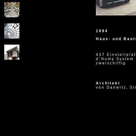
1994
Haus- und Baut
437 Einstellplä
d´Humy System
zweischiffig
Architekt
von Danwitz, S