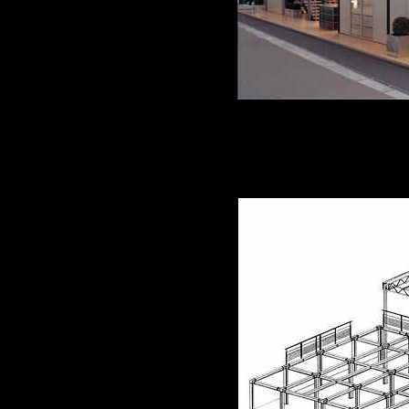
375m² Geschossbau mi
HEB 200 Trägerlage un
und biegesteifen Ans
der Stützen im Hallen
X
Planungs- und Messeb
PLANBAU Essen