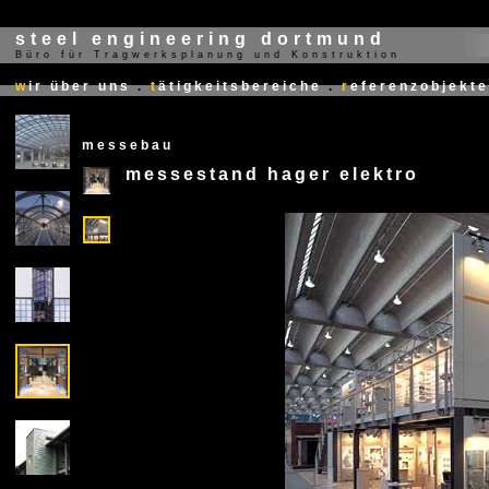
steel engineering dortmund
Büro für Tragwerksplanung und Konstruktion
X
w
ir über uns
.
t
ätigkeitsbereiche
.
r
eferenzobjekte
messebau
messestand hager elektro
X